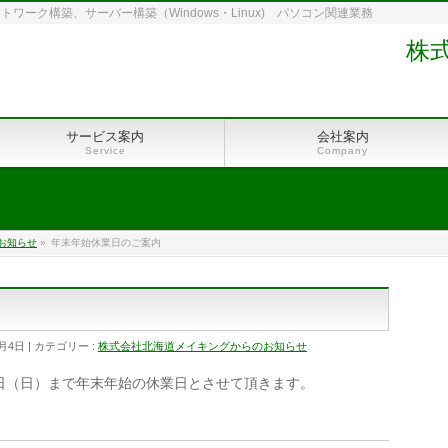
ーク構築、サーバー構築（Windows・Linux) パソコン関連業務
株
サービス案内
会社案内
Service
Company
お知らせ
»
年末年始休業日のご案内
2月4日
カテゴリー :
株式会社北海道メイキングからのお知らせ
1月5日（日）まで年末年始の休業日とさせて頂きます。