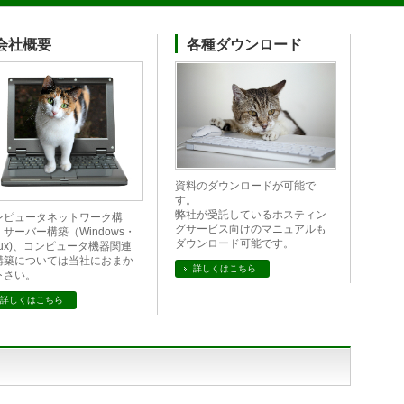
会社概要
各種ダウンロード
資料のダウンロードが可能で
す。
弊社が受託しているホスティン
ンピュータネットワーク構
グサービス向けのマニュアルも
サーバー構築（Windows・
ダウンロード可能です。
nux)、コンピュータ機器関連
構築については当社におまか
詳しくはこちら
下さい。
詳しくはこちら